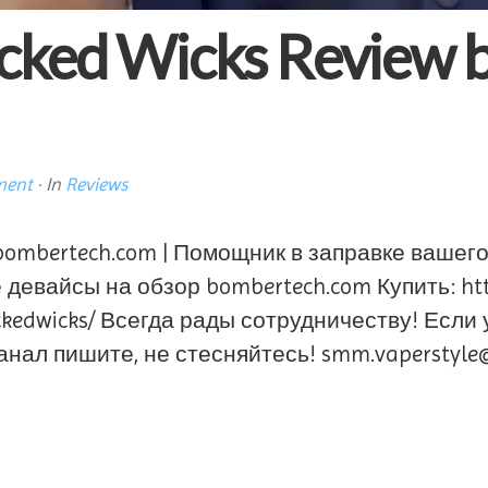
cked Wicks Review b
ment
· In
Reviews
y bombertech.com | Помощник в заправке ваше
девайсы на обзор bombertech.com Купить: http
ickedwicks/ Всегда рады сотрудничеству! Если
анал пишите, не стесняйтесь! smm.vaperstyl