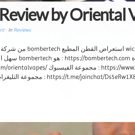
eview by Oriental V
nt
· In
Reviews
لا تنس subscribe +