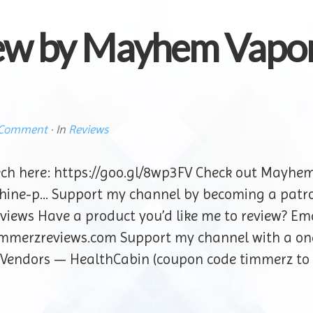
ew by Mayhem Vapor
 Comment
· In
Reviews
ch here: https://goo.gl/8wp3FV Check out Mayhem
ine-p… Support my channel by becoming a patr
iews Have a product you’d like me to review? E
immerzreviews.com Support my channel with a on
 Vendors — HealthCabin (coupon code timmerz to