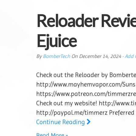
Reloader Revi
Ejuice
By
BomberTech
On
December 14, 2024
·
Add
Check out the Reloader by Bomberte
http://www.mayhemvapor.com/Sunsh
https://www.patreon.com/timmerzrev
Check out my website! http://www.t
http://paypal.me/timmerz Preferred
Continue Reading
Read More »